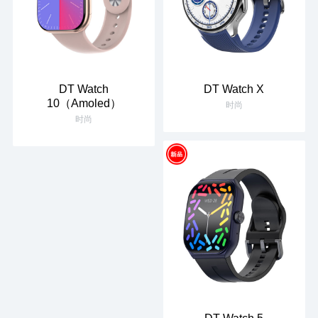
DT Watch
DT Watch X
10（Amoled）
时尚
时尚